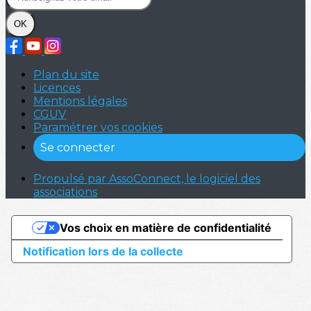
OK
Plan du site
Licences
Mentions légales
CGUV
Paramétrer vos cookies
Se connecter
Propulsé par AssoConnect, le logiciel des
associations
Vos choix en matière de confidentialité
Notification lors de la collecte