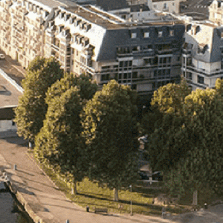
Exporter les lignes sélectionnées
Exporter toutes les colonnes
Exporter uniquement les colonnes affichées
Menu
<
>
- 🎁 Caen on aime, on partage
- 🎉 Les événements AVF
- Activités et Loisirs
Ajoutez un logo, un bouton, des réseaux sociaux
Cliquez pour éditer
L'association
▴
▾
- L'association
- Brochure