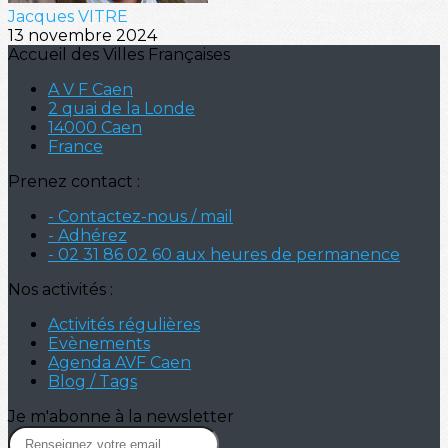
Jacques VITRE
13 novembre 2024
Accueil des Villes Françaises
A V F Caen
2 quai de la Londe
14000 Caen
France
Prenez contact :
- Contactez-nous / mail
- Adhérez
- 02 31 86 02 60 aux heures de permanence
Nos activités :
Activités régulières
Evènements
Agenda AVF Caen
Blog / Tags
Je m'abonne à la newsletter