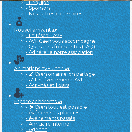
- L'équipe
- Sponsors
- Nos autres partenaires
Nouvel arrivant
▴
▾
- Le réseau AVF
- AVF Caen vous accompagne
- Questions fréquentes (FAQ)
- Adhérer à notre association
Animations AVF Caen
▴
▾
- 🎁 Caen on aime, on partage
- 🎉 Les événements AVF
- Activités et Loisirs
Espace adhérents
▴
▾
- 🌈 Caen tout est possible
- événements planifiés
- événements passés
- Annuaire interne
- Agenda