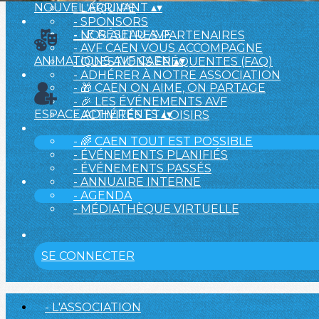
NOUVEL ARRIVANT
▴
▾
- L'ÉQUIPE
- SPONSORS
- LE RÉSEAU AVF
- NOS AUTRES PARTENAIRES
- AVF CAEN VOUS ACCOMPAGNE
ANIMATIONS AVF CAEN
▴
▾
- QUESTIONS FRÉQUENTES (FAQ)
- ADHÉRER À NOTRE ASSOCIATION
- 🎁 CAEN ON AIME, ON PARTAGE
- 🎉 LES ÉVÉNEMENTS AVF
ESPACE ADHÉRENTS
▴
▾
- ACTIVITÉS ET LOISIRS
- 🌈 CAEN TOUT EST POSSIBLE
- ÉVÉNEMENTS PLANIFIÉS
- ÉVÉNEMENTS PASSÉS
- ANNUAIRE INTERNE
- AGENDA
- MÉDIATHÈQUE VIRTUELLE
SE CONNECTER
- L'ASSOCIATION