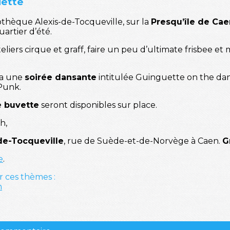
uette
iothèque Alexis-de-Tocqueville, sur la
Presqu’île de Cae
artier d’été.
teliers cirque et graff, faire un peu d’ultimate frisbee 
era une
soirée dansante
intitulée Guinguette on the dan
 Punk.
e buvette
seront disponibles sur place.
 h,
-de-Tocqueville
, rue de Suède-et-de-Norvège à Caen.
G
e
.
r ces thèmes :
n