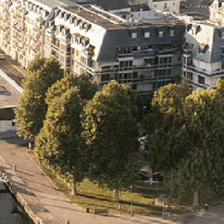
Exporter les lignes sélectionnées
Exporter toutes les colonnes
Exporter uniquement les colonnes affichées
Menu
<
>
- 🎁 Caen on aime, on partage
- 🎉 Les événements AVF
- Activités et Loisirs
Ajoutez un logo, un bouton, des réseaux sociaux
Cliquez pour éditer
L'ASSOCIATION
▴
▾
- L'ASSOCIATION
- BROCHURE