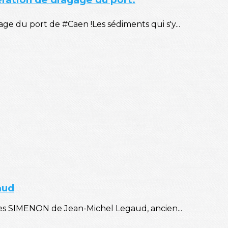
e du port de #Caen !Les sédiments qui s'y...
aud
es SIMENON de Jean-Michel Legaud, ancien...