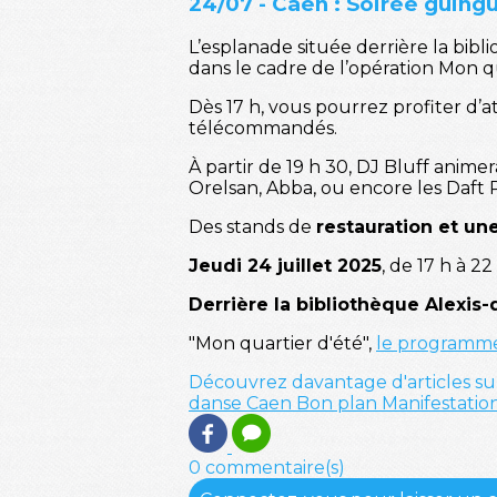
24/07 - Caen : Soirée guing
L’esplanade située derrière la bibl
dans le cadre de l’opération Mon qu
Dès 17 h, vous pourrez profiter d’a
télécommandés.
À partir de 19 h 30, DJ Bluff anim
Orelsan, Abba, ou encore les Daft
Des stands de
restauration et un
Jeudi 24 juillet 2025
, de 17 h à 22
Derrière la bibliothèque Alexis
"Mon quartier d'été",
le programm
Découvrez davantage d'articles su
danse
Caen
Bon plan
Manifestatio
0 commentaire(s)