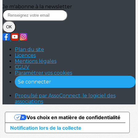
Je m'abonne à la newsletter
OK
Plan du site
Licences
Mentions légales
CGUV
Paramétrer vos cookies
Se connecter
Propulsé par AssoConnect, le logiciel des
associations
Vos choix en matière de confidentialité
Notification lors de la collecte