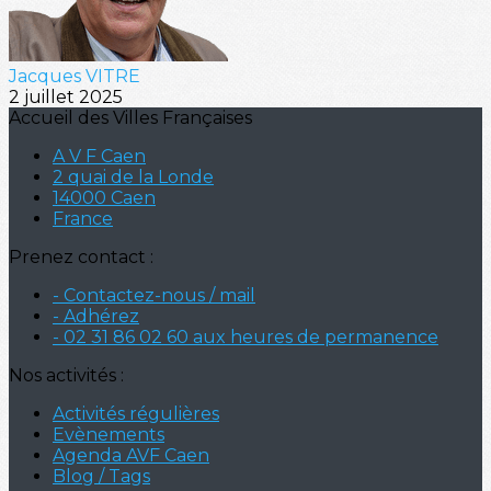
Jacques VITRE
2 juillet 2025
Accueil des Villes Françaises
A V F Caen
2 quai de la Londe
14000 Caen
France
Prenez contact :
- Contactez-nous / mail
- Adhérez
- 02 31 86 02 60 aux heures de permanence
Nos activités :
Activités régulières
Evènements
Agenda AVF Caen
Blog / Tags