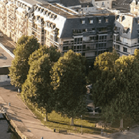
Exporter les lignes sélectionnées
Exporter toutes les colonnes
Exporter uniquement les colonnes affichées
Menu
<
>
- 🎁 Caen on aime, on partage
- 🎉 Les événements AVF
- Activités et Loisirs
Ajoutez un logo, un bouton, des réseaux sociaux
Cliquez pour éditer
L'association
▴
▾
- L'association
- Brochure