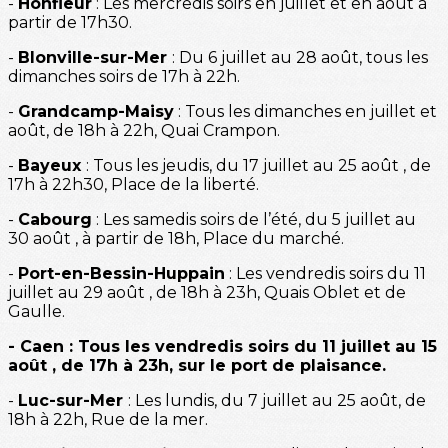
-
Honfleur
: Les mercredis soirs en juillet et en août à
partir de 17h30.
-
Blonville-sur-Mer
: Du 6 juillet au 28 août, tous les
dimanches soirs de 17h à 22h.
-
Grandcamp-Maisy
: Tous les dimanches en juillet et
août, de 18h à 22h, Quai Crampon.
-
Bayeux
: Tous les jeudis, du 17 juillet au 25 août , de
17h à 22h30, Place de la liberté.
-
Cabourg
: Les samedis soirs de l’été, du 5 juillet au
30 août , à partir de 18h, Place du marché.
-
Port-en-Bessin-Huppain
: Les vendredis soirs du 11
juillet au 29 août , de 18h à 23h, Quais Oblet et de
Gaulle.
- Caen : Tous les vendredis soirs du 11 juillet au 15
août , de 17h à 23h, sur le port de plaisance.
-
Luc-sur-Mer
: Les lundis, du 7 juillet au 25 août, de
18h à 22h, Rue de la mer.