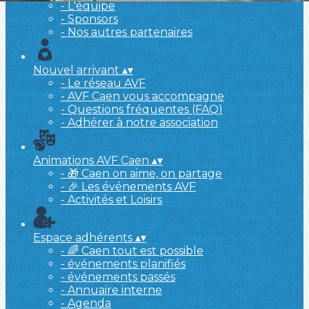
- L'équipe
- Sponsors
- Nos autres partenaires
Nouvel arrivant
▴
▾
- Le réseau AVF
- AVF Caen vous accompagne
- Questions fréquentes (FAQ)
- Adhérer à notre association
Animations AVF Caen
▴
▾
- 🎁 Caen on aime, on partage
- 🎉 Les événements AVF
- Activités et Loisirs
Espace adhérents
▴
▾
- 🌈 Caen tout est possible
- événements planifiés
- événements passés
- Annuaire interne
- Agenda