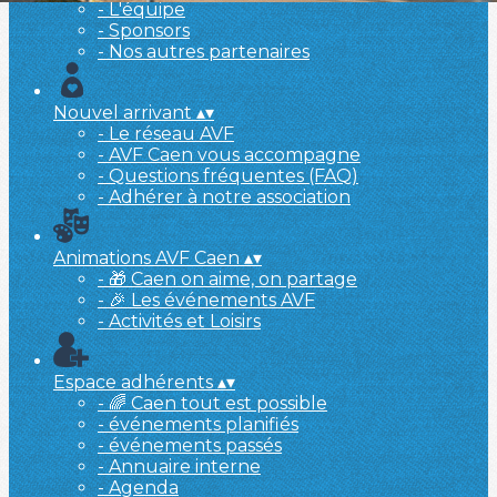
- L'équipe
- Sponsors
- Nos autres partenaires
Nouvel arrivant
▴
▾
- Le réseau AVF
- AVF Caen vous accompagne
- Questions fréquentes (FAQ)
- Adhérer à notre association
Animations AVF Caen
▴
▾
- 🎁 Caen on aime, on partage
- 🎉 Les événements AVF
- Activités et Loisirs
Espace adhérents
▴
▾
- 🌈 Caen tout est possible
- événements planifiés
- événements passés
- Annuaire interne
- Agenda