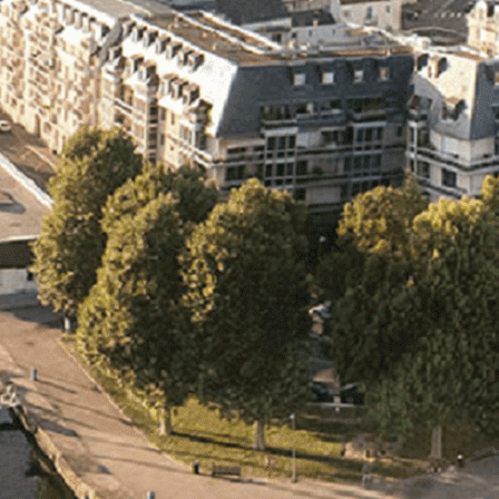
Exporter les lignes sélectionnées
Exporter toutes les colonnes
Exporter uniquement les colonnes affichées
Menu
<
>
- 🎁 Caen on aime, on partage
- 🎉 Les événements AVF
- Activités et Loisirs
Ajoutez un logo, un bouton, des réseaux sociaux
Cliquez pour éditer
L'association
▴
▾
- L'association
- Brochure