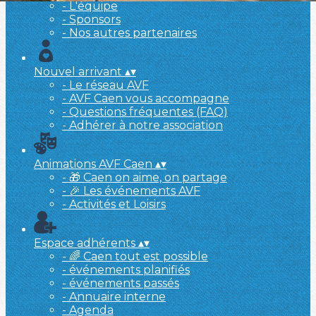
- L'équipe
- Sponsors
- Nos autres partenaires
Nouvel arrivant
▴
▾
- Le réseau AVF
- AVF Caen vous accompagne
- Questions fréquentes (FAQ)
- Adhérer à notre association
Animations AVF Caen
▴
▾
- 🎁 Caen on aime, on partage
- 🎉 Les événements AVF
- Activités et Loisirs
Espace adhérents
▴
▾
- 🌈 Caen tout est possible
- événements planifiés
- événements passés
- Annuaire interne
- Agenda