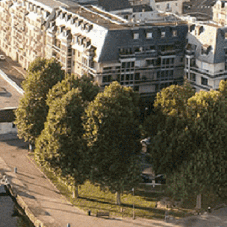
Exporter les lignes sélectionnées
Exporter toutes les colonnes
Exporter uniquement les colonnes affichées
Menu
<
>
- 🎁 Caen on aime, on partage
- 🎉 Les événements AVF
- Activités et Loisirs
Ajoutez un logo, un bouton, des réseaux sociaux
Cliquez pour éditer
L'association
▴
▾
- L'association
- Brochure