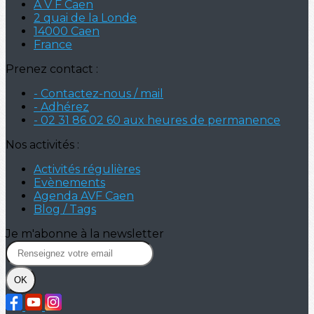
A V F Caen
2 quai de la Londe
14000 Caen
France
Prenez contact :
- Contactez-nous / mail
- Adhérez
- 02 31 86 02 60 aux heures de permanence
Nos activités :
Activités régulières
Evènements
Agenda AVF Caen
Blog / Tags
Je m'abonne à la newsletter
OK