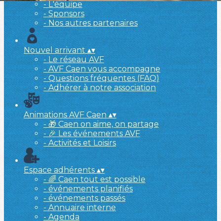
- L'équipe
- Sponsors
- Nos autres partenaires
Nouvel arrivant
▴
▾
- Le réseau AVF
- AVF Caen vous accompagne
- Questions fréquentes (FAQ)
- Adhérer à notre association
Animations AVF Caen
▴
▾
- 🎁 Caen on aime, on partage
- 🎉 Les événements AVF
- Activités et Loisirs
Espace adhérents
▴
▾
- 🌈 Caen tout est possible
- événements planifiés
- événements passés
- Annuaire interne
- Agenda