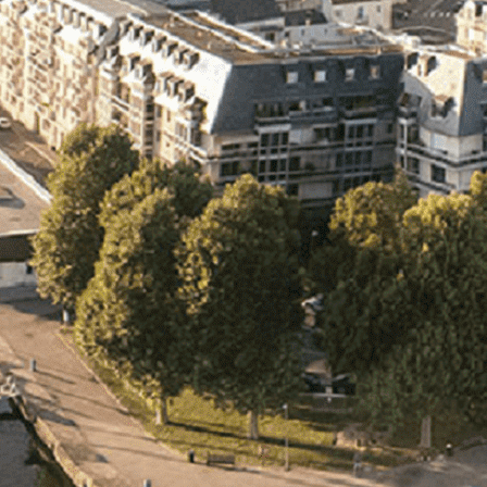
Exporter les lignes sélectionnées
Exporter toutes les colonnes
Exporter uniquement les colonnes affichées
Menu
<
>
- 🎁 Caen on aime, on partage
- 🎉 Les événements AVF
- Activités et Loisirs
Ajoutez un logo, un bouton, des réseaux sociaux
Cliquez pour éditer
L'association
▴
▾
- L'association
- Brochure