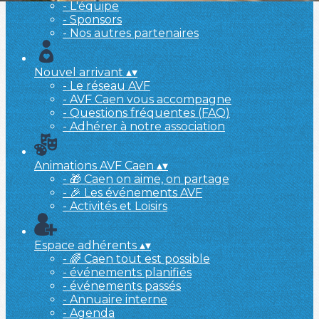
- L'équipe
- Sponsors
- Nos autres partenaires
Nouvel arrivant
▴
▾
- Le réseau AVF
- AVF Caen vous accompagne
- Questions fréquentes (FAQ)
- Adhérer à notre association
Animations AVF Caen
▴
▾
- 🎁 Caen on aime, on partage
- 🎉 Les événements AVF
- Activités et Loisirs
Espace adhérents
▴
▾
- 🌈 Caen tout est possible
- événements planifiés
- événements passés
- Annuaire interne
- Agenda