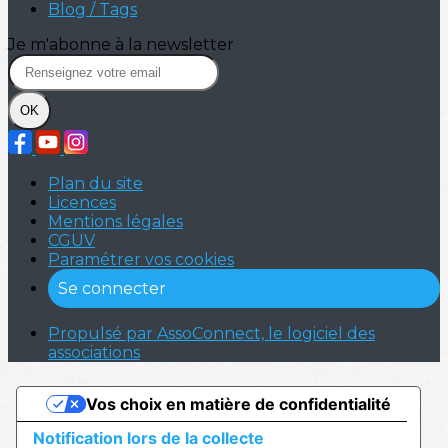
Blog / Tags
Je m'abonne à la newsletter
OK
Plan du site
Licences
Mentions légales
CGUV
Paramétrer vos cookies
Se connecter
Propulsé par AssoConnect, le logiciel des
associations
Vos choix en matière de confidentialité
Notification lors de la collecte