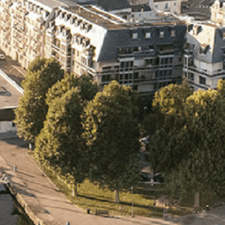
Exporter les lignes sélectionnées
Exporter toutes les colonnes
Exporter uniquement les colonnes affichées
Menu
<
>
- 🎁 Caen on aime, on partage
- 🎉 Les événements AVF
- Activités et Loisirs
Ajoutez un logo, un bouton, des réseaux sociaux
Cliquez pour éditer
L'association
▴
▾
- L'association
- Brochure