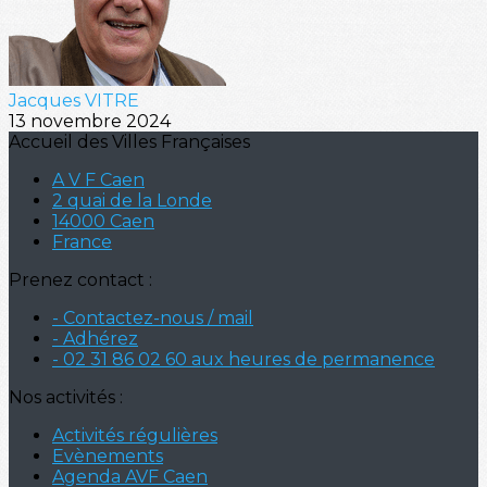
Jacques VITRE
13 novembre 2024
Accueil des Villes Françaises
A V F Caen
2 quai de la Londe
14000 Caen
France
Prenez contact :
- Contactez-nous / mail
- Adhérez
- 02 31 86 02 60 aux heures de permanence
Nos activités :
Activités régulières
Evènements
Agenda AVF Caen