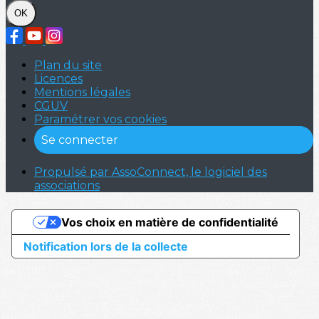
OK
Plan du site
Licences
Mentions légales
CGUV
Paramétrer vos cookies
Se connecter
Propulsé par AssoConnect, le logiciel des
associations
Vos choix en matière de confidentialité
Notification lors de la collecte