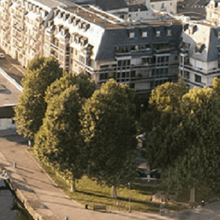
Exporter les lignes sélectionnées
Exporter toutes les colonnes
Exporter uniquement les colonnes affichées
Menu
<
>
- 🎁 Caen on aime, on partage
- 🎉 Les événements AVF
- Activités et Loisirs
Ajoutez un logo, un bouton, des réseaux sociaux
Cliquez pour éditer
L'association
▴
▾
- L'association
- Brochure