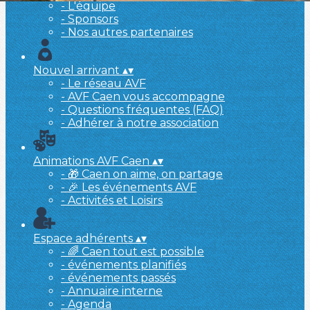
- L'équipe
- Sponsors
- Nos autres partenaires
Nouvel arrivant
▴
▾
- Le réseau AVF
- AVF Caen vous accompagne
- Questions fréquentes (FAQ)
- Adhérer à notre association
Animations AVF Caen
▴
▾
- 🎁 Caen on aime, on partage
- 🎉 Les événements AVF
- Activités et Loisirs
Espace adhérents
▴
▾
- 🌈 Caen tout est possible
- événements planifiés
- événements passés
- Annuaire interne
- Agenda