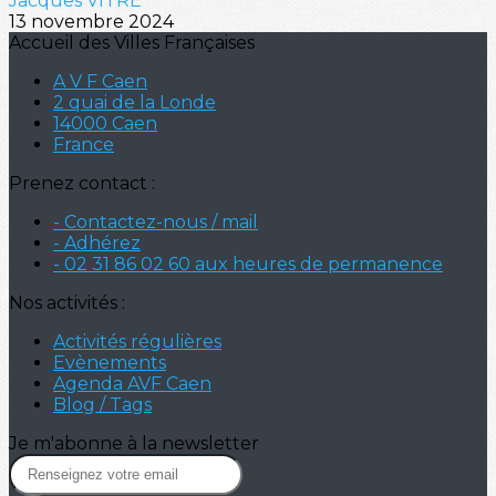
Jacques VITRE
13 novembre 2024
Accueil des Villes Françaises
A V F Caen
2 quai de la Londe
14000 Caen
France
Prenez contact :
- Contactez-nous / mail
- Adhérez
- 02 31 86 02 60 aux heures de permanence
Nos activités :
Activités régulières
Evènements
Agenda AVF Caen
Blog / Tags
Je m'abonne à la newsletter