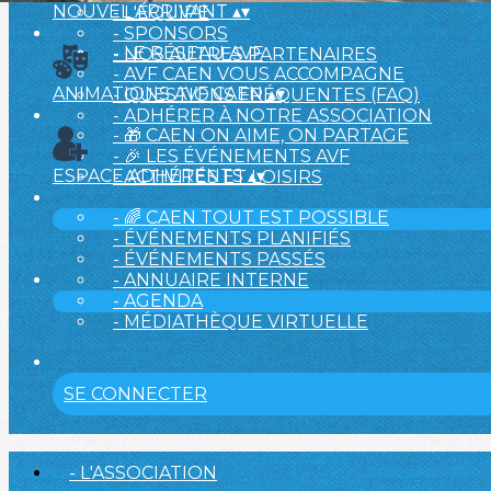
NOUVEL ARRIVANT
▴
▾
- L'ÉQUIPE
- SPONSORS
- LE RÉSEAU AVF
- NOS AUTRES PARTENAIRES
- AVF CAEN VOUS ACCOMPAGNE
ANIMATIONS AVF CAEN
▴
▾
- QUESTIONS FRÉQUENTES (FAQ)
- ADHÉRER À NOTRE ASSOCIATION
- 🎁 CAEN ON AIME, ON PARTAGE
- 🎉 LES ÉVÉNEMENTS AVF
ESPACE ADHÉRENTS
▴
▾
- ACTIVITÉS ET LOISIRS
- 🌈 CAEN TOUT EST POSSIBLE
- ÉVÉNEMENTS PLANIFIÉS
- ÉVÉNEMENTS PASSÉS
- ANNUAIRE INTERNE
- AGENDA
- MÉDIATHÈQUE VIRTUELLE
SE CONNECTER
- L'ASSOCIATION