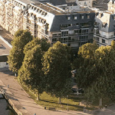
Exporter les lignes sélectionnées
Exporter toutes les colonnes
Exporter uniquement les colonnes affichées
Menu
<
>
- 🎁 Caen on aime, on partage
- 🎉 Les événements AVF
- Activités et Loisirs
Ajoutez un logo, un bouton, des réseaux sociaux
Cliquez pour éditer
L'ASSOCIATION
▴
▾
- L'ASSOCIATION
- BROCHURE