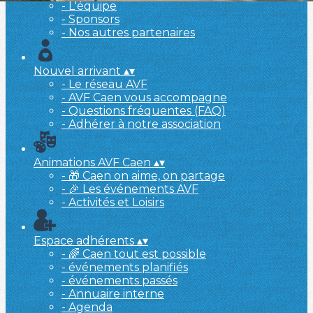
- L'équipe
- Sponsors
- Nos autres partenaires
Nouvel arrivant
▴
▾
- Le réseau AVF
- AVF Caen vous accompagne
- Questions fréquentes (FAQ)
- Adhérer à notre association
Animations AVF Caen
▴
▾
- 🎁 Caen on aime, on partage
- 🎉 Les événements AVF
- Activités et Loisirs
Espace adhérents
▴
▾
- 🌈 Caen tout est possible
- événements planifiés
- événements passés
- Annuaire interne
- Agenda