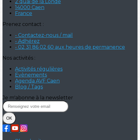
2 quai de la Londe
14000 Caen
France
Prenez contact :
- Contactez-nous / mail
- Adhérez
- 02 31 86 02 60 aux heures de permanence
Nos activités :
Activités régulières
Evènements
Agenda AVF Caen
Blog / Tags
Je m'abonne à la newsletter
OK