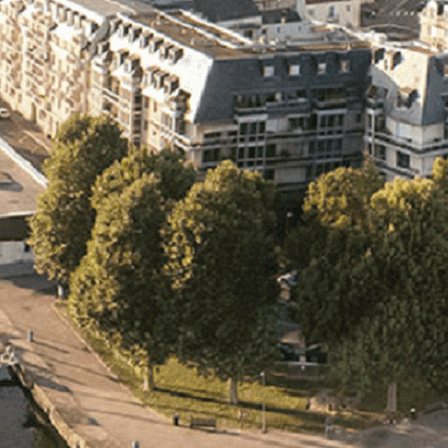
Exporter les lignes sélectionnées
Exporter toutes les colonnes
Exporter uniquement les colonnes affichées
Menu
<
>
- 🎁 Caen on aime, on partage
- 🎉 Les événements AVF
- Activités et Loisirs
Ajoutez un logo, un bouton, des réseaux sociaux
Cliquez pour éditer
L'association
▴
▾
- L'association
- Brochure