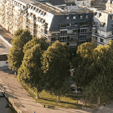
Exporter les lignes sélectionnées
Exporter toutes les colonnes
Exporter uniquement les colonnes affichées
Menu
<
>
- 🎁 Caen on aime, on partage
- 🎉 Les événements AVF
- Activités et Loisirs
Ajoutez un logo, un bouton, des réseaux sociaux
Cliquez pour éditer
L'association
▴
▾
- L'association
- Brochure