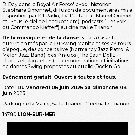
D-Day dans la Royal Air Force" avec l'historien
Stéphane Simonnet, diffusion de documentaires mis à
disposition par ICI Radio, TV, Digital ("Ici Marcel Ouimet
et "Sous le ciel de l'occupation"), podcasts ("Les voix
du Commando Kieffer") au cinéma Le Trianon
De la musique et de la danse
: 3 bals d’avant-
guerre animés par le DJ Swing Maniac et ses 78 tours
d’époque, des concerts live (Normandy Jazz Patrol &
Melon Jazz Band), des Pin-ups (The Satin Dollz -
chants et claquettes) et démonstrations et initiations
de danses Swing proposées au public (Rock'n Go).
Evénement gratuit. Ouvert à toutes et tous.
Date :
Du vendredi 06 juin 2025 au dimanche 08
juin
2025
Parking de la Mairie, Salle Trianon, Cinéma le Trianon
14780
LION-SUR-MER