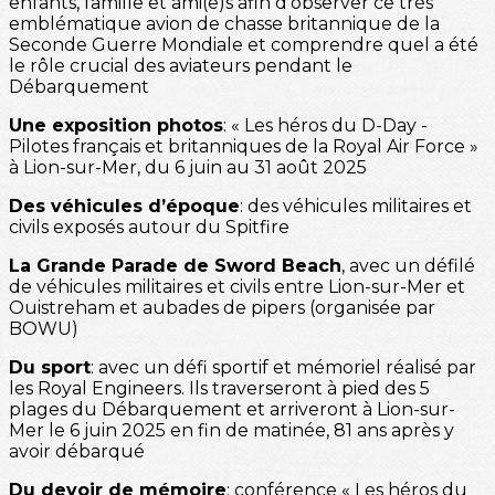
enfants, famille et ami(e)s afin d'observer ce très
emblématique avion de chasse britannique de la
Seconde Guerre Mondiale et comprendre quel a été
le rôle crucial des aviateurs pendant le
Débarquement
Une exposition photos
: « Les héros du D-Day -
Pilotes français et britanniques de la Royal Air Force »
à Lion-sur-Mer, du 6 juin au 31 août 2025
Des véhicules d’époque
: des véhicules militaires et
civils exposés autour du Spitfire
La Grande Parade de Sword Beach
, avec un défilé
de véhicules militaires et civils entre Lion-sur-Mer et
Ouistreham et aubades de pipers (organisée par
BOWU)
Du sport
: avec un défi sportif et mémoriel réalisé par
les Royal Engineers. Ils traverseront à pied des 5
plages du Débarquement et arriveront à Lion-sur-
Mer le 6 juin 2025 en fin de matinée, 81 ans après y
avoir débarqué
Du devoir de mémoire
: conférence « Les héros du