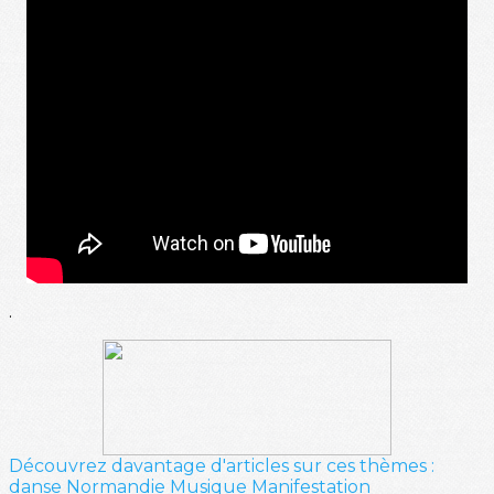
.
Découvrez davantage d'articles sur ces thèmes :
danse
Normandie
Musique
Manifestation