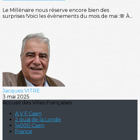
Le Millénaire nous réserve encore bien des
surprises !Voici les évènements du mois de mai :🌸 À...
Jacques VITRE
3 mai 2025
Accueil des Villes Françaises
A V F Caen
2 quai de la Londe
14000 Caen
France