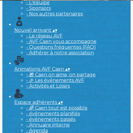
- L'équipe
- Sponsors
- Nos autres partenaires
Nouvel arrivant
▴
▾
- Le réseau AVF
- AVF Caen vous accompagne
- Questions fréquentes (FAQ)
- Adhérer à notre association
Animations AVF Caen
▴
▾
- 🎁 Caen on aime, on partage
- 🎉 Les événements AVF
- Activités et Loisirs
Espace adhérents
▴
▾
- 🌈 Caen tout est possible
- événements planifiés
- événements passés
- Annuaire interne
- Agenda