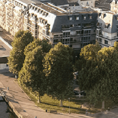
Exporter les lignes sélectionnées
Exporter toutes les colonnes
Exporter uniquement les colonnes affichées
Menu
<
>
- 🎁 Caen on aime, on partage
- 🎉 Les événements AVF
- Activités et Loisirs
Ajoutez un logo, un bouton, des réseaux sociaux
Cliquez pour éditer
L'association
▴
▾
- L'association
- Brochure