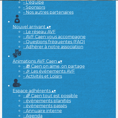
- L'équipe
- Sponsors
- Nos autres partenaires
Nouvel arrivant
▴
▾
- Le réseau AVF
- AVF Caen vous accompagne
- Questions fréquentes (FAQ)
- Adhérer à notre association
Animations AVF Caen
▴
▾
- 🎁 Caen on aime, on partage
- 🎉 Les événements AVF
- Activités et Loisirs
Espace adhérents
▴
▾
- 🌈 Caen tout est possible
- événements planifiés
- événements passés
- Annuaire interne
- Agenda