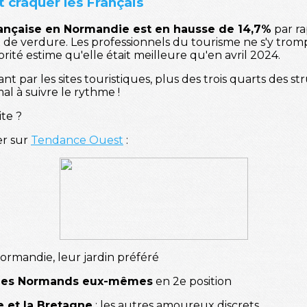
 craquer les Français
rançaise en Normandie est en hausse de 14,7%
par ra
 de verdure. Les professionnels du tourisme ne s'y trom
rité estime qu'elle était meilleure qu'en avril 2024.
 par les sites touristiques, plus des trois quarts des str
al à suivre le rythme !
ite ?
ver sur
Tendance Ouest
:
Normandie, leur jardin préféré
les Normands eux-mêmes
en 2e position
e et la Bretagne
: les autres amoureux discrets