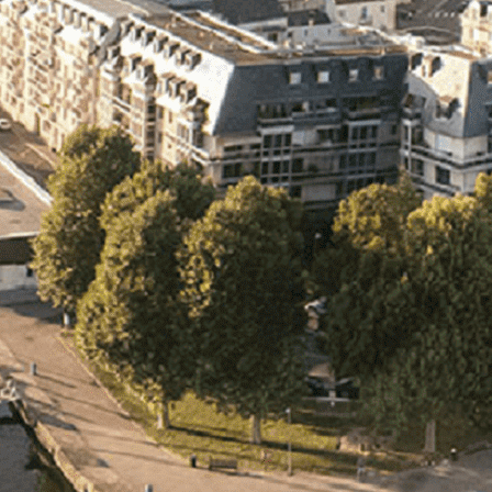
Exporter les lignes sélectionnées
Exporter toutes les colonnes
Exporter uniquement les colonnes affichées
Menu
<
>
- 🎁 Caen on aime, on partage
- 🎉 Les événements AVF
- Activités et Loisirs
Ajoutez un logo, un bouton, des réseaux sociaux
Cliquez pour éditer
L'ASSOCIATION
▴
▾
- L'ASSOCIATION
- BROCHURE