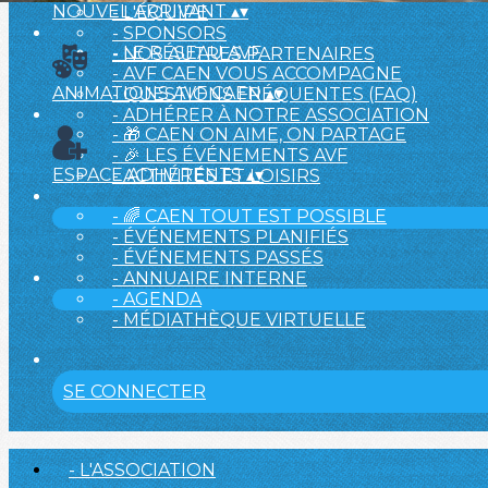
NOUVEL ARRIVANT
▴
▾
- L'ÉQUIPE
- SPONSORS
- LE RÉSEAU AVF
- NOS AUTRES PARTENAIRES
- AVF CAEN VOUS ACCOMPAGNE
ANIMATIONS AVF CAEN
▴
▾
- QUESTIONS FRÉQUENTES (FAQ)
- ADHÉRER À NOTRE ASSOCIATION
- 🎁 CAEN ON AIME, ON PARTAGE
- 🎉 LES ÉVÉNEMENTS AVF
ESPACE ADHÉRENTS
▴
▾
- ACTIVITÉS ET LOISIRS
- 🌈 CAEN TOUT EST POSSIBLE
- ÉVÉNEMENTS PLANIFIÉS
- ÉVÉNEMENTS PASSÉS
- ANNUAIRE INTERNE
- AGENDA
- MÉDIATHÈQUE VIRTUELLE
SE CONNECTER
- L'ASSOCIATION