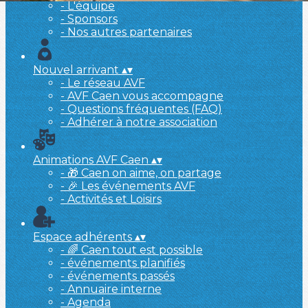
- L'équipe
- Sponsors
- Nos autres partenaires
Nouvel arrivant
▴
▾
- Le réseau AVF
- AVF Caen vous accompagne
- Questions fréquentes (FAQ)
- Adhérer à notre association
Animations AVF Caen
▴
▾
- 🎁 Caen on aime, on partage
- 🎉 Les événements AVF
- Activités et Loisirs
Espace adhérents
▴
▾
- 🌈 Caen tout est possible
- événements planifiés
- événements passés
- Annuaire interne
- Agenda