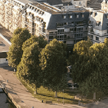
Exporter les lignes sélectionnées
Exporter toutes les colonnes
Exporter uniquement les colonnes affichées
Menu
<
>
- 🎁 Caen on aime, on partage
- 🎉 Les événements AVF
- Activités et Loisirs
Ajoutez un logo, un bouton, des réseaux sociaux
Cliquez pour éditer
L'association
▴
▾
- L'association
- Brochure