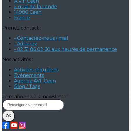
A V F Caen
2 quai de la Londe
14000 Caen
France
Prenez contact :
- Contactez-nous / mail
- Adhérez
- 02 31 86 02 60 aux heures de permanence
Nos activités :
Activités régulières
Evènements
Agenda AVF Caen
Blog / Tags
Je m'abonne à la newsletter
OK