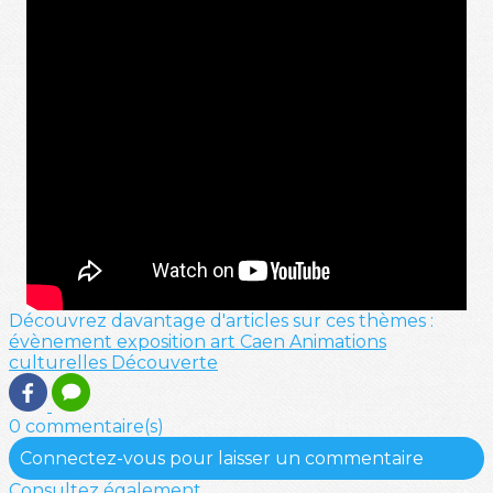
Découvrez davantage d'articles sur ces thèmes :
évènement
exposition
art
Caen
Animations
culturelles
Découverte
0 commentaire(s)
Connectez-vous pour laisser un commentaire
Consultez également