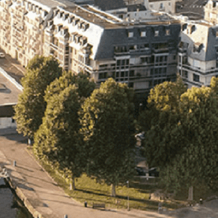
Exporter les lignes sélectionnées
Exporter toutes les colonnes
Exporter uniquement les colonnes affichées
Menu
<
>
- 🎁 Caen on aime, on partage
- 🎉 Les événements AVF
- Activités et Loisirs
Ajoutez un logo, un bouton, des réseaux sociaux
Cliquez pour éditer
L'association
▴
▾
- L'association
- Brochure