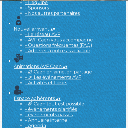
- L'équipe
- Sponsors
- Nos autres partenaires
Nouvel arrivant
▴
▾
- Le réseau AVF
- AVF Caen vous accompagne
- Questions fréquentes (FAQ)
- Adhérer à notre association
Animations AVF Caen
▴
▾
- 🎁 Caen on aime, on partage
- 🎉 Les événements AVF
- Activités et Loisirs
Espace adhérents
▴
▾
- 🌈 Caen tout est possible
- événements planifiés
- événements passés
- Annuaire interne
- Agenda