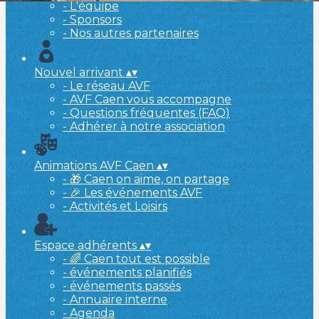
- L'équipe
- Sponsors
- Nos autres partenaires
Nouvel arrivant
▴
▾
- Le réseau AVF
- AVF Caen vous accompagne
- Questions fréquentes (FAQ)
- Adhérer à notre association
Animations AVF Caen
▴
▾
- 🎁 Caen on aime, on partage
- 🎉 Les événements AVF
- Activités et Loisirs
Espace adhérents
▴
▾
- 🌈 Caen tout est possible
- événements planifiés
- événements passés
- Annuaire interne
- Agenda