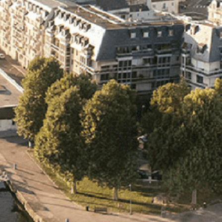
Exporter les lignes sélectionnées
Exporter toutes les colonnes
Exporter uniquement les colonnes affichées
Menu
<
>
- 🎁 Caen on aime, on partage
- 🎉 Les événements AVF
- Activités et Loisirs
Ajoutez un logo, un bouton, des réseaux sociaux
Cliquez pour éditer
L'association
▴
▾
- L'association
- Brochure