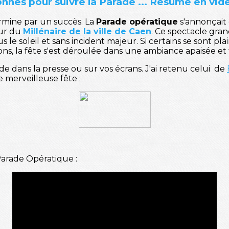
onnes pour suivre la Parade ... Résumé en vid
ermine par un succès. La
Parade opératique
s'annonçai
our du
Millénaire de la ville de Caen
. Ce spectacle gra
 le soleil et sans incident majeur. Si certains se sont pla
s, la fête s'est déroulée dans une ambiance apaisée et f
e dans la presse ou sur vos écrans. J'ai retenu celui de
 merveilleuse fête :
Parade Opératique :