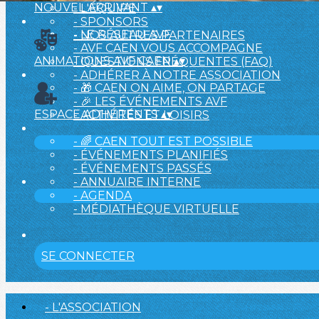
NOUVEL ARRIVANT
▴
▾
- L'ÉQUIPE
- SPONSORS
- LE RÉSEAU AVF
- NOS AUTRES PARTENAIRES
- AVF CAEN VOUS ACCOMPAGNE
ANIMATIONS AVF CAEN
▴
▾
- QUESTIONS FRÉQUENTES (FAQ)
- ADHÉRER À NOTRE ASSOCIATION
- 🎁 CAEN ON AIME, ON PARTAGE
- 🎉 LES ÉVÉNEMENTS AVF
ESPACE ADHÉRENTS
▴
▾
- ACTIVITÉS ET LOISIRS
- 🌈 CAEN TOUT EST POSSIBLE
- ÉVÉNEMENTS PLANIFIÉS
- ÉVÉNEMENTS PASSÉS
- ANNUAIRE INTERNE
- AGENDA
- MÉDIATHÈQUE VIRTUELLE
SE CONNECTER
- L'ASSOCIATION