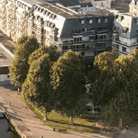
Exporter les lignes sélectionnées
Exporter toutes les colonnes
Exporter uniquement les colonnes affichées
Menu
<
>
- 🎁 Caen on aime, on partage
- 🎉 Les événements AVF
- Activités et Loisirs
Ajoutez un logo, un bouton, des réseaux sociaux
Cliquez pour éditer
L'ASSOCIATION
▴
▾
- L'ASSOCIATION
- BROCHURE