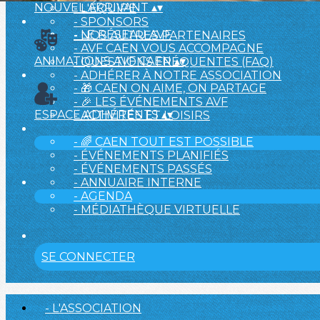
NOUVEL ARRIVANT
▴
▾
- L'ÉQUIPE
- SPONSORS
- LE RÉSEAU AVF
- NOS AUTRES PARTENAIRES
- AVF CAEN VOUS ACCOMPAGNE
ANIMATIONS AVF CAEN
▴
▾
- QUESTIONS FRÉQUENTES (FAQ)
- ADHÉRER À NOTRE ASSOCIATION
- 🎁 CAEN ON AIME, ON PARTAGE
- 🎉 LES ÉVÉNEMENTS AVF
ESPACE ADHÉRENTS
▴
▾
- ACTIVITÉS ET LOISIRS
- 🌈 CAEN TOUT EST POSSIBLE
- ÉVÉNEMENTS PLANIFIÉS
- ÉVÉNEMENTS PASSÉS
- ANNUAIRE INTERNE
- AGENDA
- MÉDIATHÈQUE VIRTUELLE
SE CONNECTER
- L'ASSOCIATION