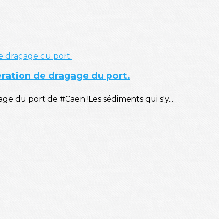
ération de dragage du port.
e du port de #Caen !Les sédiments qui s'y...