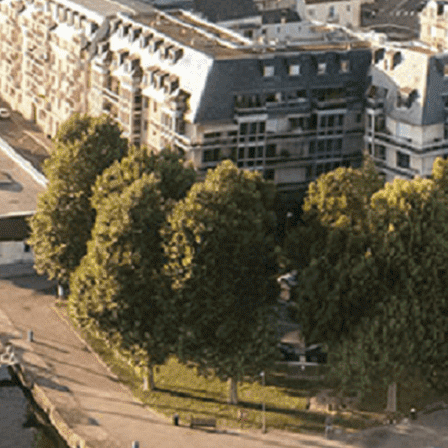
Exporter les lignes sélectionnées
Exporter toutes les colonnes
Exporter uniquement les colonnes affichées
Menu
<
>
- 🎁 Caen on aime, on partage
- 🎉 Les événements AVF
- Activités et Loisirs
Ajoutez un logo, un bouton, des réseaux sociaux
Cliquez pour éditer
L'ASSOCIATION
▴
▾
- L'ASSOCIATION
- BROCHURE