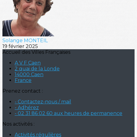
Solange MONTEIL
19 février 2025
Accueil des Villes Françaises
A V F Caen
2 quai de la Londe
14000 Caen
France
Prenez contact :
- Contactez-nous / mail
- Adhérez
- 02 31 86 02 60 aux heures de permanence
Nos activités :
Activités régulières