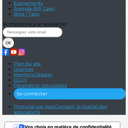
Evènements
Agenda AVF Caen
Blog / Tags
Je m'abonne à la newsletter
OK
Plan du site
Licences
Mentions légales
CGUV
Paramétrer vos cookies
Se connecter
Propulsé par AssoConnect, le logiciel des
associations
Vos choix en matière de confidentialité