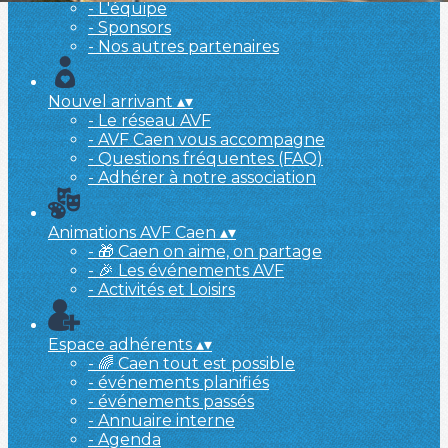
- L'équipe
- Sponsors
- Nos autres partenaires
Nouvel arrivant
▴
▾
- Le réseau AVF
- AVF Caen vous accompagne
- Questions fréquentes (FAQ)
- Adhérer à notre association
Animations AVF Caen
▴
▾
- 🎁 Caen on aime, on partage
- 🎉 Les événements AVF
- Activités et Loisirs
Espace adhérents
▴
▾
- 🌈 Caen tout est possible
- événements planifiés
- événements passés
- Annuaire interne
- Agenda