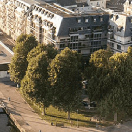
Exporter les lignes sélectionnées
Exporter toutes les colonnes
Exporter uniquement les colonnes affichées
Menu
<
>
- 🎁 Caen on aime, on partage
- 🎉 Les événements AVF
- Activités et Loisirs
Ajoutez un logo, un bouton, des réseaux sociaux
Cliquez pour éditer
L'association
▴
▾
- L'association
- Brochure