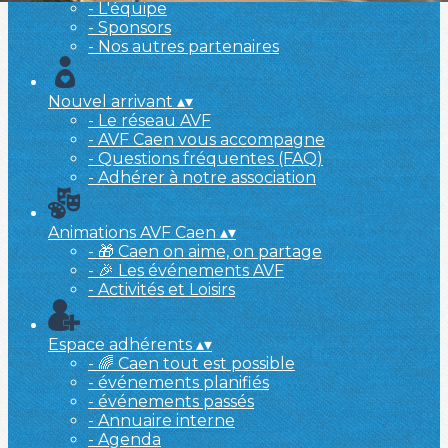
- L'équipe
- Sponsors
- Nos autres partenaires
Nouvel arrivant
▴
▾
- Le réseau AVF
- AVF Caen vous accompagne
- Questions fréquentes (FAQ)
- Adhérer à notre association
Animations AVF Caen
▴
▾
- 🎁 Caen on aime, on partage
- 🎉 Les événements AVF
- Activités et Loisirs
Espace adhérents
▴
▾
- 🌈 Caen tout est possible
- événements planifiés
- événements passés
- Annuaire interne
- Agenda