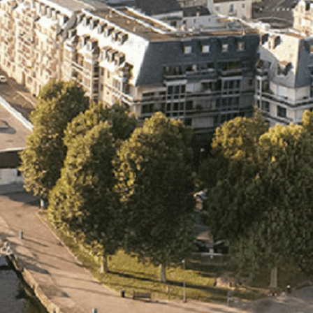
Exporter les lignes sélectionnées
Exporter toutes les colonnes
Exporter uniquement les colonnes affichées
Menu
<
>
- 🎁 Caen on aime, on partage
- 🎉 Les événements AVF
- Activités et Loisirs
Ajoutez un logo, un bouton, des réseaux sociaux
Cliquez pour éditer
L'association
▴
▾
- L'association
- Brochure