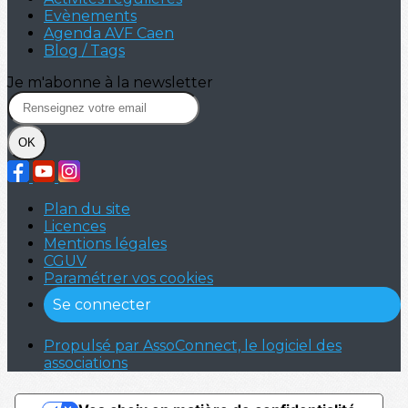
Evènements
Agenda AVF Caen
Blog / Tags
Je m'abonne à la newsletter
OK
Plan du site
Licences
Mentions légales
CGUV
Paramétrer vos cookies
Se connecter
Propulsé par AssoConnect, le logiciel des
associations