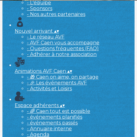
- L'équipe
- Sponsors
- Nos autres partenaires
Nouvel arrivant
▴
▾
- Le réseau AVF
- AVF Caen vous accompagne
- Questions fréquentes (FAQ)
- Adhérer à notre association
Animations AVF Caen
▴
▾
- 🎁 Caen on aime, on partage
- 🎉 Les événements AVF
- Activités et Loisirs
Espace adhérents
▴
▾
- 🌈 Caen tout est possible
- événements planifiés
- événements passés
- Annuaire interne
- Agenda