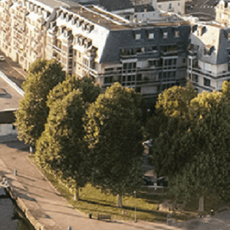
Exporter les lignes sélectionnées
Exporter toutes les colonnes
Exporter uniquement les colonnes affichées
Menu
<
>
- 🎁 Caen on aime, on partage
- 🎉 Les événements AVF
- Activités et Loisirs
Ajoutez un logo, un bouton, des réseaux sociaux
Cliquez pour éditer
L'association
▴
▾
- L'association
- Brochure