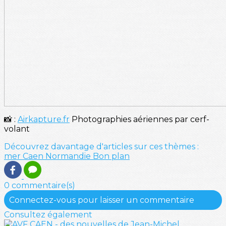
📸 :
Airkapture.fr
Photographies aériennes par cerf-
volant
Découvrez davantage d'articles sur ces thèmes :
mer
Caen
Normandie
Bon plan
0 commentaire(s)
Connectez-vous pour laisser un commentaire
Consultez également