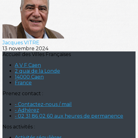
Jacques VITRE
13 novembre 2024
Accueil des Villes Françaises
A V F Caen
2 quai de la Londe
14000 Caen
France
Prenez contact :
- Contactez-nous / mail
- Adhérez
- 02 31 86 02 60 aux heures de permanence
Nos activités :
Activités régulières