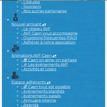
- L'équipe
- Sponsors
- Nos autres partenaires
Nouvel arrivant
▴
▾
- Le réseau AVF
- AVF Caen vous accompagne
- Questions fréquentes (FAQ)
- Adhérer à notre association
Animations AVF Caen
▴
▾
- 🎁 Caen on aime, on partage
- 🎉 Les événements AVF
- Activités et Loisirs
Espace adhérents
▴
▾
- 🌈 Caen tout est possible
- événements planifiés
- événements passés
- Annuaire interne
- Agenda