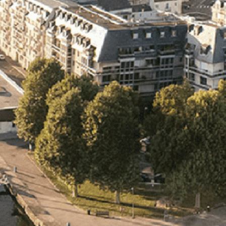
Exporter les lignes sélectionnées
Exporter toutes les colonnes
Exporter uniquement les colonnes affichées
Menu
<
>
- 🎁 Caen on aime, on partage
- 🎉 Les événements AVF
- Activités et Loisirs
Ajoutez un logo, un bouton, des réseaux sociaux
Cliquez pour éditer
L'association
▴
▾
- L'association
- Brochure