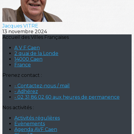
Jacques VITRE
13 novembre 2024
Accueil des Villes Françaises
A V F Caen
2 quai de la Londe
14000 Caen
France
Prenez contact :
- Contactez-nous / mail
- Adhérez
- 02 31 86 02 60 aux heures de permanence
Nos activités :
Activités régulières
Evènements
Agenda AVF Caen