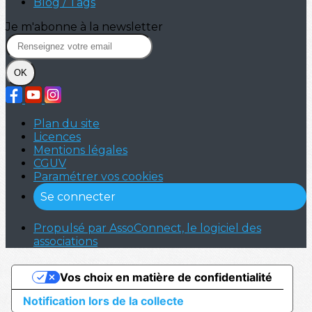
Blog / Tags
Je m'abonne à la newsletter
OK
Plan du site
Licences
Mentions légales
CGUV
Paramétrer vos cookies
Se connecter
Propulsé par AssoConnect, le logiciel des
associations
Vos choix en matière de confidentialité
Notification lors de la collecte