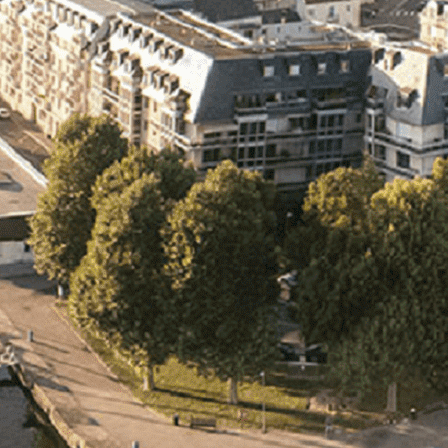
Exporter les lignes sélectionnées
Exporter toutes les colonnes
Exporter uniquement les colonnes affichées
Menu
<
>
- 🎁 Caen on aime, on partage
- 🎉 Les événements AVF
- Activités et Loisirs
Ajoutez un logo, un bouton, des réseaux sociaux
Cliquez pour éditer
L'association
▴
▾
- L'association
- Brochure