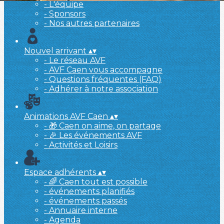
- L'équipe
- Sponsors
- Nos autres partenaires
Nouvel arrivant
▴
▾
- Le réseau AVF
- AVF Caen vous accompagne
- Questions fréquentes (FAQ)
- Adhérer à notre association
Animations AVF Caen
▴
▾
- 🎁 Caen on aime, on partage
- 🎉 Les événements AVF
- Activités et Loisirs
Espace adhérents
▴
▾
- 🌈 Caen tout est possible
- événements planifiés
- événements passés
- Annuaire interne
- Agenda