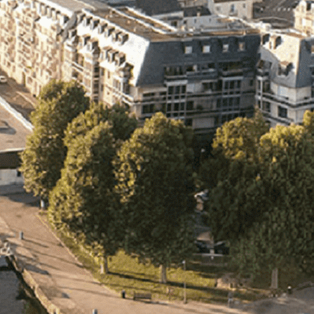
Exporter les lignes sélectionnées
Exporter toutes les colonnes
Exporter uniquement les colonnes affichées
Menu
<
>
- 🎁 Caen on aime, on partage
- 🎉 Les événements AVF
- Activités et Loisirs
Ajoutez un logo, un bouton, des réseaux sociaux
Cliquez pour éditer
L'association
▴
▾
- L'association
- Brochure