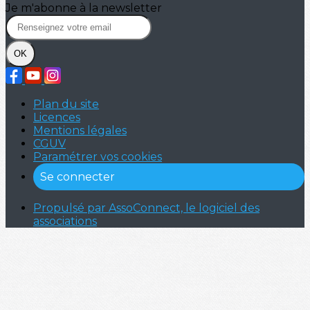
Je m'abonne à la newsletter
OK
Plan du site
Licences
Mentions légales
CGUV
Paramétrer vos cookies
Se connecter
Propulsé par AssoConnect, le logiciel des
associations