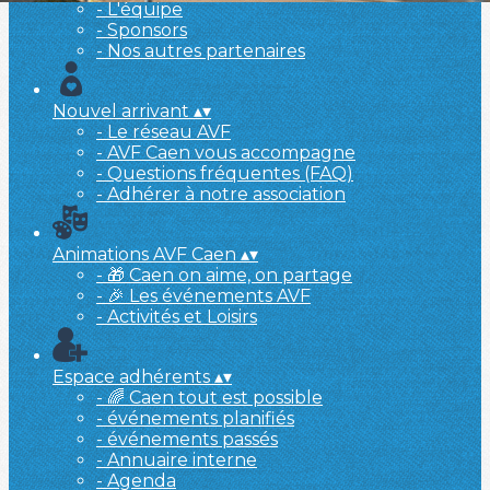
- L'équipe
- Sponsors
- Nos autres partenaires
Nouvel arrivant
▴
▾
- Le réseau AVF
- AVF Caen vous accompagne
- Questions fréquentes (FAQ)
- Adhérer à notre association
Animations AVF Caen
▴
▾
- 🎁 Caen on aime, on partage
- 🎉 Les événements AVF
- Activités et Loisirs
Espace adhérents
▴
▾
- 🌈 Caen tout est possible
- événements planifiés
- événements passés
- Annuaire interne
- Agenda