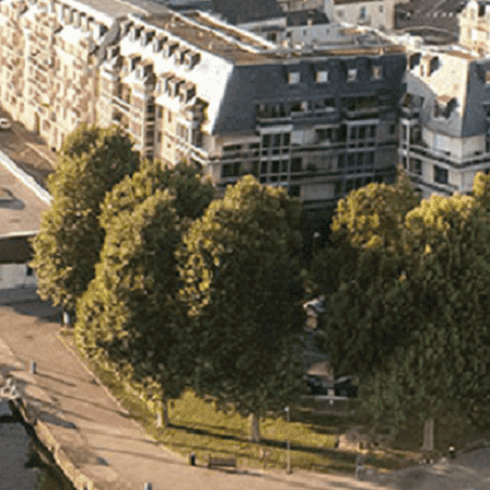
Exporter les lignes sélectionnées
Exporter toutes les colonnes
Exporter uniquement les colonnes affichées
Menu
<
>
- 🎁 Caen on aime, on partage
- 🎉 Les événements AVF
- Activités et Loisirs
Ajoutez un logo, un bouton, des réseaux sociaux
Cliquez pour éditer
L'association
▴
▾
- L'association
- Brochure