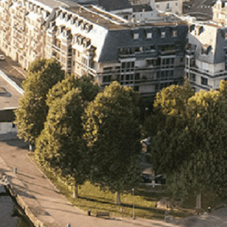
Exporter les lignes sélectionnées
Exporter toutes les colonnes
Exporter uniquement les colonnes affichées
Menu
<
>
- 🎁 Caen on aime, on partage
- 🎉 Les événements AVF
- Activités et Loisirs
Ajoutez un logo, un bouton, des réseaux sociaux
Cliquez pour éditer
L'association
▴
▾
- L'association
- Brochure