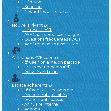
- L'équipe
- Sponsors
- Nos autres partenaires
Nouvel arrivant
▴
▾
- Le réseau AVF
- AVF Caen vous accompagne
- Questions fréquentes (FAQ)
- Adhérer à notre association
Animations AVF Caen
▴
▾
- 🎁 Caen on aime, on partage
- 🎉 Les événements AVF
- Activités et Loisirs
Espace adhérents
▴
▾
- 🌈 Caen tout est possible
- événements planifiés
- événements passés
- Annuaire interne
- Agenda