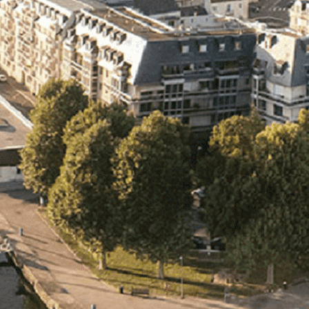
Exporter les lignes sélectionnées
Exporter toutes les colonnes
Exporter uniquement les colonnes affichées
Menu
<
>
- 🎁 Caen on aime, on partage
- 🎉 Les événements AVF
- Activités et Loisirs
Ajoutez un logo, un bouton, des réseaux sociaux
Cliquez pour éditer
L'association
▴
▾
- L'association
- Brochure