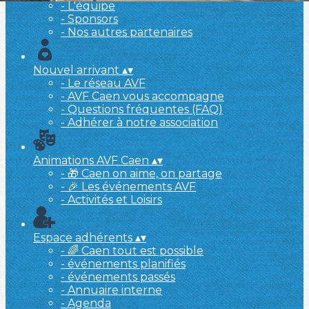
- L'équipe
- Sponsors
- Nos autres partenaires
Nouvel arrivant
▴
▾
- Le réseau AVF
- AVF Caen vous accompagne
- Questions fréquentes (FAQ)
- Adhérer à notre association
Animations AVF Caen
▴
▾
- 🎁 Caen on aime, on partage
- 🎉 Les événements AVF
- Activités et Loisirs
Espace adhérents
▴
▾
- 🌈 Caen tout est possible
- événements planifiés
- événements passés
- Annuaire interne
- Agenda