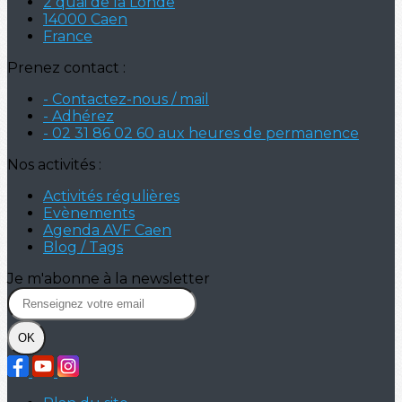
2 quai de la Londe
14000 Caen
France
Prenez contact :
- Contactez-nous / mail
- Adhérez
- 02 31 86 02 60 aux heures de permanence
Nos activités :
Activités régulières
Evènements
Agenda AVF Caen
Blog / Tags
Je m'abonne à la newsletter
OK