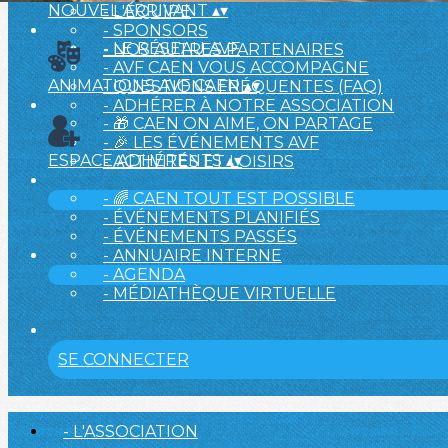
NOUVEL ARRIVANT
▴
▾
- L'ÉQUIPE
- SPONSORS
- LE RÉSEAU AVF
- NOS AUTRES PARTENAIRES
- AVF CAEN VOUS ACCOMPAGNE
ANIMATIONS AVF CAEN
▴
▾
- QUESTIONS FRÉQUENTES (FAQ)
- ADHÉRER À NOTRE ASSOCIATION
- 🎁 CAEN ON AIME, ON PARTAGE
- 🎉 LES ÉVÉNEMENTS AVF
ESPACE ADHÉRENTS
▴
▾
- ACTIVITÉS ET LOISIRS
- 🌈 CAEN TOUT EST POSSIBLE
- ÉVÉNEMENTS PLANIFIÉS
- ÉVÉNEMENTS PASSÉS
- ANNUAIRE INTERNE
- AGENDA
- MÉDIATHÈQUE VIRTUELLE
SE CONNECTER
- L'ASSOCIATION