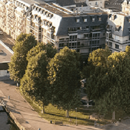
Exporter les lignes sélectionnées
Exporter toutes les colonnes
Exporter uniquement les colonnes affichées
Menu
<
>
- 🎁 Caen on aime, on partage
- 🎉 Les événements AVF
- Activités et Loisirs
Ajoutez un logo, un bouton, des réseaux sociaux
Cliquez pour éditer
L'ASSOCIATION
▴
▾
- L'ASSOCIATION
- BROCHURE