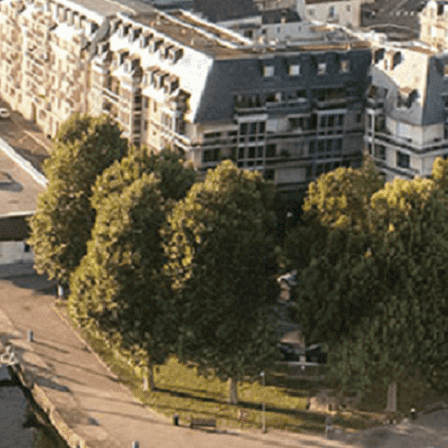
Exporter les lignes sélectionnées
Exporter toutes les colonnes
Exporter uniquement les colonnes affichées
Menu
<
>
- 🎁 Caen on aime, on partage
- 🎉 Les événements AVF
- Activités et Loisirs
Ajoutez un logo, un bouton, des réseaux sociaux
Cliquez pour éditer
L'ASSOCIATION
▴
▾
- L'ASSOCIATION
- BROCHURE