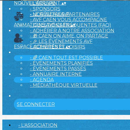
NOUVEL ARRIVANT
▴
▾
- L'ÉQUIPE
- SPONSORS
- LE RÉSEAU AVF
- NOS AUTRES PARTENAIRES
- AVF CAEN VOUS ACCOMPAGNE
ANIMATIONS AVF CAEN
▴
▾
- QUESTIONS FRÉQUENTES (FAQ)
- ADHÉRER À NOTRE ASSOCIATION
- 🎁 CAEN ON AIME, ON PARTAGE
- 🎉 LES ÉVÉNEMENTS AVF
ESPACE ADHÉRENTS
▴
▾
- ACTIVITÉS ET LOISIRS
- 🌈 CAEN TOUT EST POSSIBLE
- ÉVÉNEMENTS PLANIFIÉS
- ÉVÉNEMENTS PASSÉS
- ANNUAIRE INTERNE
- AGENDA
- MÉDIATHÈQUE VIRTUELLE
SE CONNECTER
- L'ASSOCIATION