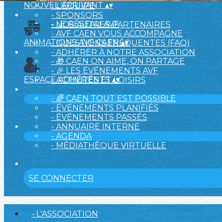
NOUVEL ARRIVANT
▴
▾
- L'ÉQUIPE
- SPONSORS
- LE RÉSEAU AVF
- NOS AUTRES PARTENAIRES
- AVF CAEN VOUS ACCOMPAGNE
ANIMATIONS AVF CAEN
▴
▾
- QUESTIONS FRÉQUENTES (FAQ)
- ADHÉRER À NOTRE ASSOCIATION
- 🎁 CAEN ON AIME, ON PARTAGE
- 🎉 LES ÉVÉNEMENTS AVF
ESPACE ADHÉRENTS
▴
▾
- ACTIVITÉS ET LOISIRS
- 🌈 CAEN TOUT EST POSSIBLE
- ÉVÉNEMENTS PLANIFIÉS
- ÉVÉNEMENTS PASSÉS
- ANNUAIRE INTERNE
- AGENDA
- MÉDIATHÈQUE VIRTUELLE
SE CONNECTER
- L'ASSOCIATION