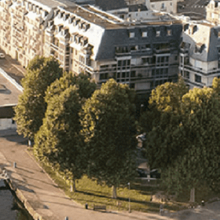
Exporter les lignes sélectionnées
Exporter toutes les colonnes
Exporter uniquement les colonnes affichées
Menu
<
>
- 🎁 Caen on aime, on partage
- 🎉 Les événements AVF
- Activités et Loisirs
Ajoutez un logo, un bouton, des réseaux sociaux
Cliquez pour éditer
L'ASSOCIATION
▴
▾
- L'ASSOCIATION
- BROCHURE